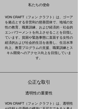
私たちの使命
VON CRAFT（フォン クラフト）は、ゴーア
を拠点とする非営利の慈善団体で、地域の女
性の教育、職業訓練、および経済的・社会的
エンパワーメントを向上させることを目指し
ています。貧困や緊急事態に直面する女性の
経済的および社会的生活を改善し、生活水準
向上、教育プログラムの支援、職業訓練とス
キル開発へのアクセス向上を目指していま
す。
公正な取引
透明性の重要性
VON CRAFT（フォン クラフト）は、透明性
が信頼と信憑性の構築に不可欠であると考え