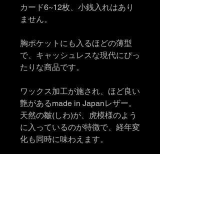
カード6~12枚、小銭入れはあり
ません。
胸ポケットにも入るほどの薄型
で、キャッシュレスな現代にぴっ
たりな商品です。
ワックス加工が施され、ほど良い
艶があるmade in Japanレザー。
天然の皺(しわ)が、虎模様のよう
に入っているのが特徴で、経年変
化も同時に味わえます。
VON CRAFT